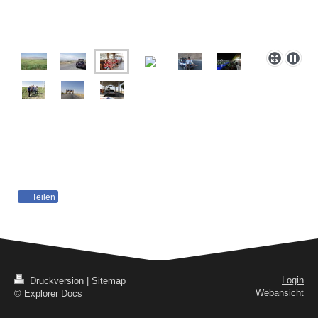
Teilen
Login
Druckversion
|
Sitemap
Webansicht
© Explorer Docs